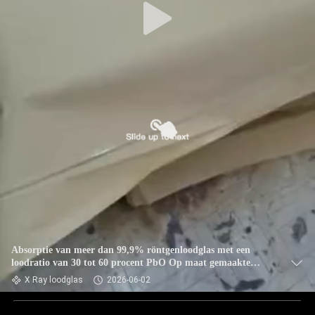
Absorptie van meer dan 99,9% röntgenloodglas met een
loodratio van 30 tot 60 procent PbO Op maat gemaakte
keuzes voor klinische radiologische afscherming
X Ray loodglas
2026-06-02