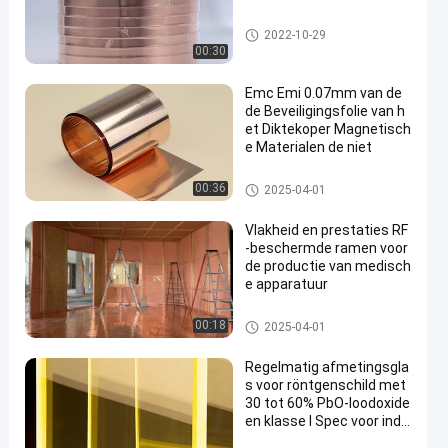
De Beveiliging van de koperfoli
2022-10-29
e
00:30
Emc Emi 0.07mm van de
de Beveiligingsfolie van h
et Diktekoper Magnetisch
e Materialen de niet
De Beveiliging van de koperfoli
00:36
2025-04-01
e
Vlakheid en prestaties RF
-beschermde ramen voor
de productie van medisch
e apparatuur
De Beveiliging van de koperfoli
00:18
2025-04-01
e
Regelmatig afmetingsgla
s voor röntgenschild met
30 tot 60% PbO-loodoxide
en klasse I Spec voor indu
striële radiografische tes