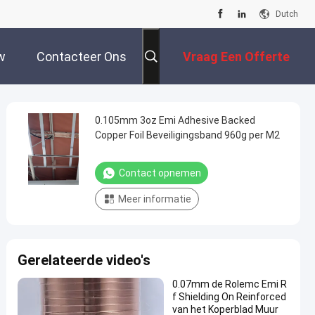
Dutch
w
Contacteer Ons
Vraag Een Offerte
Aan
0.105mm 3oz Emi Adhesive Backed
Copper Foil Beveiligingsband 960g per M2
Contact opnemen
Meer informatie
Gerelateerde video's
0.07mm de Rolemc Emi R
f Shielding On Reinforced
van het Koperblad Muur