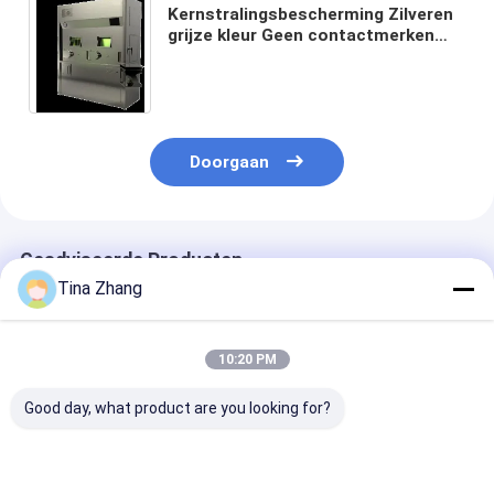
Kernstralingsbescherming Zilveren
grijze kleur Geen contactmerken
Zuurbestendige staal
Doorgaan
Geadviseerde Producten
Tina Zhang
10:20 PM
Good day, what product are you looking for?
Voldoet aan de
V
Hoge leekproo
internationale
I131 Warmcel 