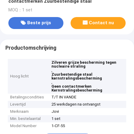
contactmerken Zuurbestendige staal
MOQ：1 set
Beste prijs
Contact nu
Productomschrijving
Zilveren grijze bescherming tegen
nucleaire straling
,
Zuurbestendige staal
Hoog licht
kernstralingsbescherming
,
Geen contactmerken
Kernstralingsbescherming
Betalingscondities
T/T IN VANDE
Levertijd
25 werkdagen na ontvangst
Merknaam
Jovi
Min. bestelaantal
1 set
Model Number
1-CF-55