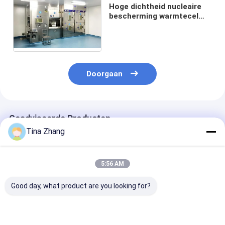
Hoge dichtheid nucleaire
bescherming warmtecel
zonder onderhoud van
vingerafdrukken
Doorgaan
Geadviseerde Producten
Tina Zhang
5:56 AM
Good day, what product are you looking for?
Voldoet aan de
V
Hoge leekproo
internationale
I131 Warmcel 