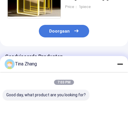
met gladde rand type in
Price： 1piece
transparant
Doorgaan
Geadviseerde Producten
Tina Zhang
7:03 PM
Good day, what product are you looking for?
Metalen behuizing
Reflectie minder dan
Reflectie mind
röntgen-
1 procent
1% X-straal Lo
beschermingsglas
röntgenlicht lood
6 mm dik duu
gepolijst oppervlak
glas vierkant en op
stralingsbesc