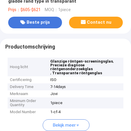
gladde rand type in transparant
Prijs：$605-$621
MOQ：1piece
Beste prijs
Contact nu
Productomschrijving
,
Glanzige röntgen-screeningsglas
Precieze diagnose
Hoog licht
röntgenonderzoekglas
,
Transparante röntgenglas
Certificering
ISO
Delivery Time
7-14days
Merknaam
Jovi
Minimum Order
1piece
Quantity
Model Number
1-cf-4
Bekijk meer