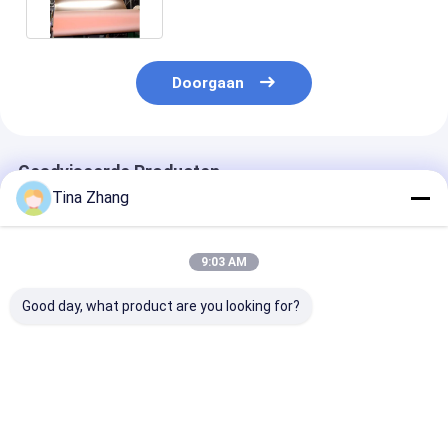
Installatie
Doorgaan
Geadviseerde Producten
Tina Zhang
9:03 AM
Good day, what product are you looking for?
0.105mm Emi
de Beveiliging van de
3oz 1320mm d
Shielding Copper Foil
het Koperfolie van
Zelfklevende 
Tape
5oz 1370mm
Emi Shielding 
Elektrolytoplossing
Koperfolie 99,
Percenten
Beste prijs
Beste prijs
Beste pri
Zuiverheids