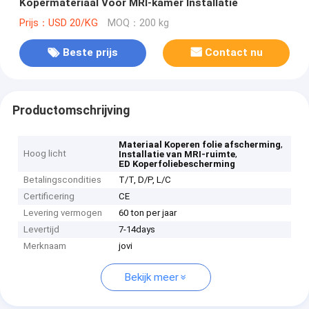
Kopermateriaal Voor MRI-kamer Installatie
Prijs：USD 20/KG
MOQ：200 kg
Beste prijs
Contact nu
Productomschrijving
,
Materiaal Koperen folie afscherming
Hoog licht
,
Installatie van MRI-ruimte
ED Koperfoliebescherming
Betalingscondities
T/T, D/P, L/C
Certificering
CE
Levering vermogen
60 ton per jaar
Levertijd
7-14days
Merknaam
jovi
Bekijk meer