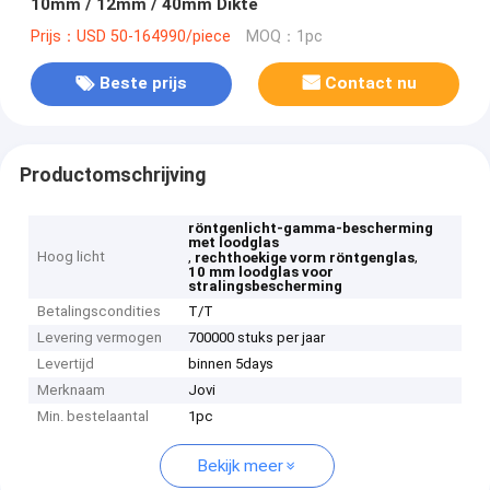
10mm / 12mm / 40mm Dikte
Prijs：USD 50-164990/piece
MOQ：1pc
Beste prijs
Contact nu
Productomschrijving
röntgenlicht-gamma-bescherming
met loodglas
Hoog licht
,
,
rechthoekige vorm röntgenglas
10 mm loodglas voor
stralingsbescherming
Betalingscondities
T/T
Levering vermogen
700000 stuks per jaar
Levertijd
binnen 5days
Merknaam
Jovi
Min. bestelaantal
1pc
Bekijk meer