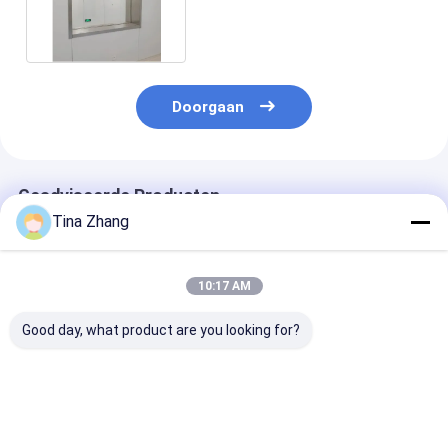
/ 12mm / 40mm Dikte
Doorgaan
Geadviseerde Producten
Tina Zhang
10:17 AM
Good day, what product are you looking for?
Metalen behuizing
Reflectie minder dan
Reflectie mind
röntgen-
1 procent
1% X-straal Lo
beschermingsglas
röntgenlicht lood
6 mm dik duu
gepolijst oppervlak
glas vierkant en op
stralingsbesc