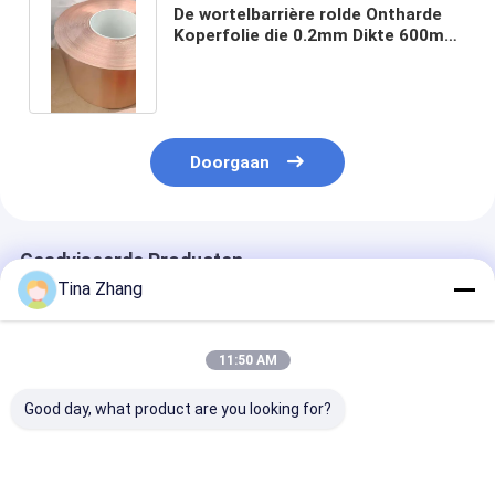
De wortelbarrière rolde Ontharde
Koperfolie die 0.2mm Dikte 600mm
beschermen Breedte
Doorgaan
Geadviseerde Producten
Tina Zhang
11:50 AM
Good day, what product are you looking for?
0.105mm Emi
de Beveiliging van de
3oz 1320mm d
Shielding Copper Foil
het Koperfolie van
Zelfklevende 