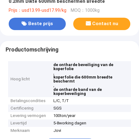
0.2mm Dikte 600mm beschermen Breedte
Prijs：usd13.99-usd17.99/kg
MOQ：1000kg
Beste prijs
Contact nu
Productomschrijving
de ontharde beveiliging van de
koperfolie
,
koperfolie die 600mm breedte
Hoog licht
beschermt
,
de ontharde band van de
koperbeveiliging
Betalingscondities
L/C, T/T
Certificering
SGS
Levering vermogen
100ton/year
Levertijd
5-8working dagen
Merknaam
Jovi