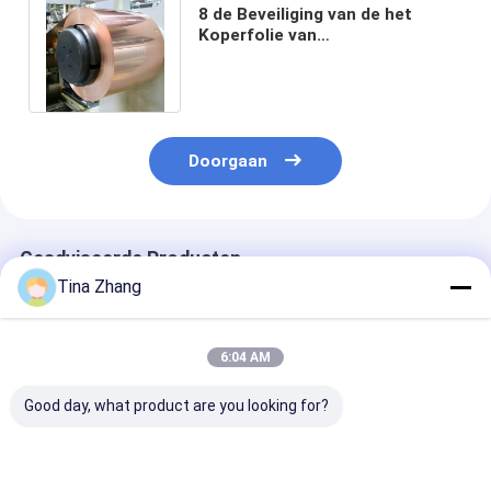
8 de Beveiliging van de het
Koperfolie van
micronelectrodeposited voor
Rf-de Zaal van Kooimri
Doorgaan
Geadviseerde Producten
Tina Zhang
6:04 AM
Good day, what product are you looking for?
0.105mm Emi
de Beveiliging van de
3oz 1320mm d
Shielding Copper Foil
het Koperfolie van
Zelfklevende 