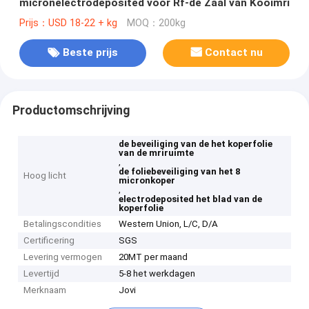
micronelectrodeposited voor Rf-de Zaal van Kooimri
Prijs：USD 18-22 + kg
MOQ：200kg
Beste prijs
Contact nu
Productomschrijving
de beveiliging van de het koperfolie
van de mriruimte
,
de foliebeveiliging van het 8
Hoog licht
micronkoper
,
electrodeposited het blad van de
koperfolie
Betalingscondities
Western Union, L/C, D/A
Certificering
SGS
Levering vermogen
20MT per maand
Levertijd
5-8 het werkdagen
Merknaam
Jovi