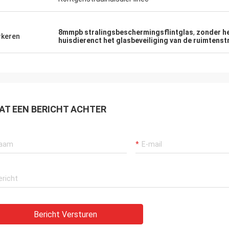
8mmpb stralingsbeschermingsflintglas
,
zonder he
keren
huisdierenct het glasbeveiliging van de ruimtenst
AT EEN BERICHT ACHTER
Ana
 de messingshoningraat
Bericht Versturen