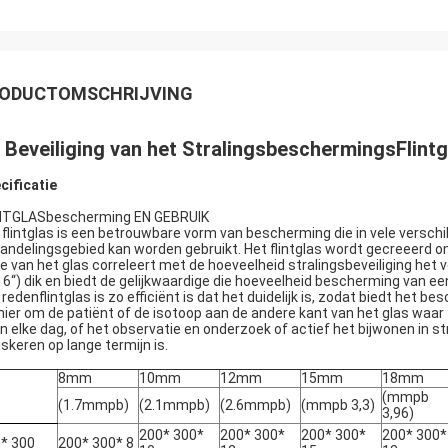
ODUCTOMSCHRIJVING
 Beveiliging van het StralingsbeschermingsFlint
cificatie
NTGLASbescherming EN GEBRUIK
 flintglas is een betrouwbare vorm van bescherming die in vele versc
andelingsgebied kan worden gebruikt. Het flintglas wordt gecreeerd 
te van het glas correleert met de hoeveelheid stralingsbeveiliging het
16“) dik en biedt de gelijkwaardige die hoeveelheid bescherming van 
 redenflintglas is zo efficiënt is dat het duidelijk is, zodat biedt het b
ier om de patiënt of de isotoop aan de andere kant van het glas waar
n elke dag, of het observatie en onderzoek of actief het bijwonen in s
iskeren op lange termijn is.
8mm
10mm
12mm
15mm
18mm
(mmpb
(1.7mmpb)
(2.1mmpb)
(2.6mmpb)
(mmpb 3,3)
3,96)
200* 300*
200* 300*
200* 300*
200* 300*
* 300
200* 300* 8