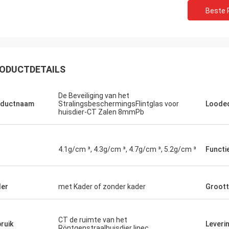
Beste P
ODUCTDETAILS
De Beveiliging van het
oductnaam
StralingsbeschermingsFlintglas voor
Loodeq
huisdier-CT Zalen 8mmPb
4.1g/cm ³, 4.3g/cm ³, 4.7g/cm ³, 5.2g/cm ³
Functi
er
met Kader of zonder kader
Groot
CT de ruimte van het
ruik
Leveri
Röntgenstraalhuisdier linec