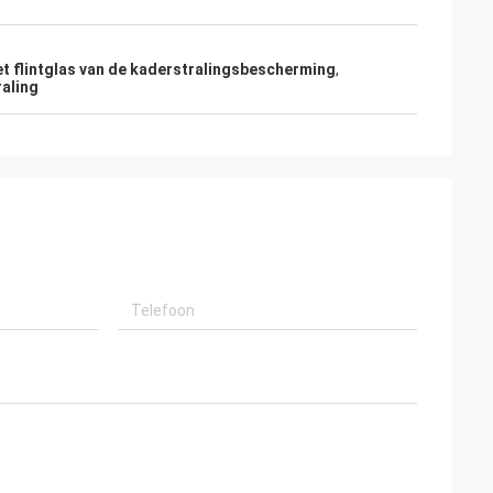
t flintglas van de kaderstralingsbescherming
,
raling