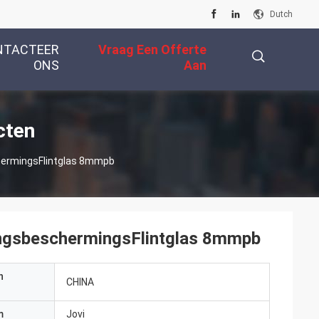
Dutch
NTACTEER
Vraag Een Offerte
ONS
Aan
描
cten
chermingsFlintglas 8mmpb
述
alingsbeschermingsFlintglas 8mmpb
n
CHINA
m
Jovi