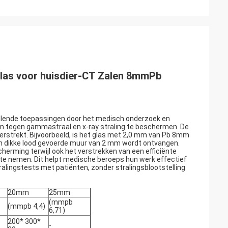
glas voor huisdier-CT Zalen 8mmPb
hillende toepassingen door het medisch onderzoek en
om tegen gammastraal en x-ray straling te beschermen. De
 verstrekt. Bijvoorbeeld, is het glas met 2,0 mm van Pb 8mm
een dikke lood gevoerde muur van 2 mm wordt ontvangen.
escherming terwijl ook het verstrekken van een efficiënte
 te nemen. Dit helpt medische beroeps hun werk effectief
tralingstests met patiënten, zonder stralingsblootstelling
20mm
25mm
(mmpb
(mmpb 4,4)
6,71)
200* 300*
-