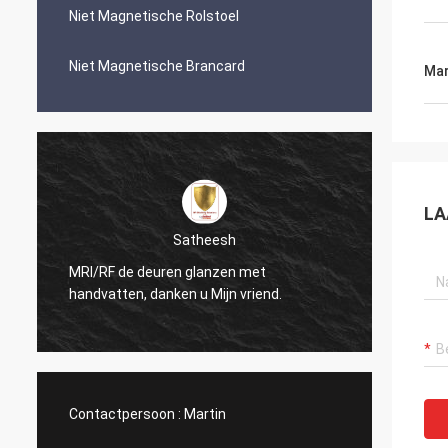
Niet Magnetische Rolstoel
Niet Magnetische Brancard
Mar
LA
Satheesh
MRI/RF de deuren glanzen met
De opening van
handvatten, danken u Mijn vriend.
kijkt zeer Nice
Contactpersoon :
Martin