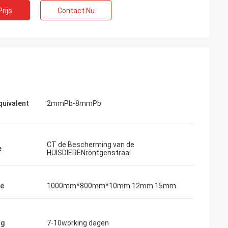
rijs
Contact Nu
uivalent
2mmPb-8mmPb
CT de Bescherming van de
e
HUISDIERENröntgenstraal
te
1000mm*800mm*10mm 12mm 15mm
ng
7-10working dagen