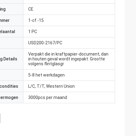
ing
CE
mmer
1-cf.-15
elaantal
1 PC
USD200-2167/PC
Verpakt die in kraftpapier-document, dan
g Details
in houten geval wordt ingepakt. Grootte
volgens flintglasgr
5-8 het werkdagen
condities
L/C, T/T, Western Union
 vermogen
3000pcs per maand