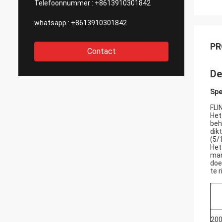
Telefoonnummer :
+8613910301842
whatsapp :
+8613910301842
PR
Contact
De
Spe
FLI
Het
beh
dik
(5/
Het
man
doe
te r
200