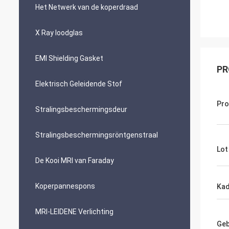
Het Netwerk van de koperdraad
X Ray loodglas
EMI Shielding Gasket
PR
Elektrisch Geleidende Stof
Pr
Stralingsbeschermingsdeur
Stralingsbeschermingsröntgenstraal
Lot
De Kooi MRI van Faraday
Koperpannespons
Kad
MRI-LEIDENE Verlichting
Geb