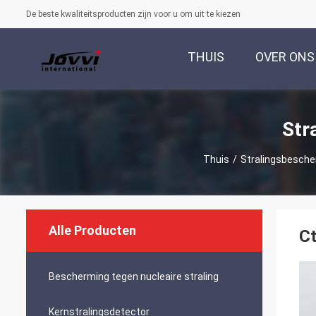
De beste kwaliteitsproducten zijn voor u om uit te kiezen
THUIS
OVER ONS
Str
Thuis
/
Stralingsbesche
Alle Producten
Ct
Bescherming tegen nucleaire straling
Kernstralingsdetector