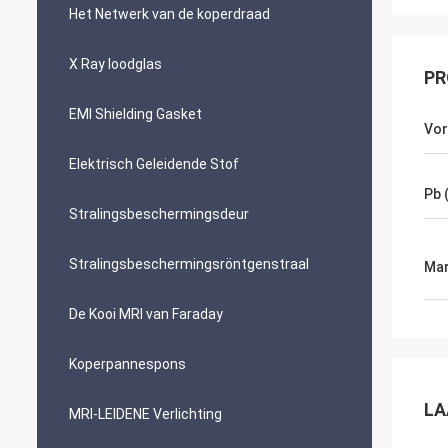
Het Netwerk van de koperdraad
X Ray loodglas
PR
EMI Shielding Gasket
Vo
Elektrisch Geleidende Stof
Pb 
Stralingsbeschermingsdeur
Stralingsbeschermingsröntgenstraal
Mar
De Kooi MRI van Faraday
Koperpannespons
LA
MRI-LEIDENE Verlichting