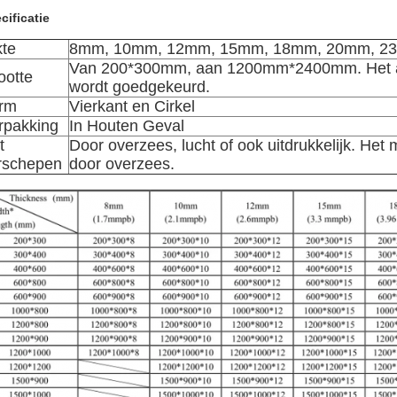
cificatie
kte
8mm, 10mm, 12mm, 15mm, 18mm, 20mm, 2
Van 200*300mm, aan 1200mm*2400mm. Het a
ootte
wordt goedgekeurd.
rm
Vierkant en Cirkel
rpakking
In Houten Geval
t
Door overzees, lucht of ook uitdrukkelijk. Het
rschepen
door overzees.