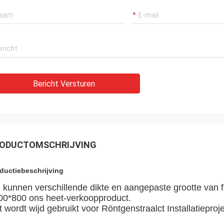
Bericht Versturen
Ana
ning van de messingshoningraat
ODUCTOMSCHRIJVING
eer Nice
ductiebeschrijving
 kunnen verschillende dikte en aangepaste grootte van fli
00*800 ons heet-verkoopproduct.
 wordt wijd gebruikt voor Röntgenstraalct Installatieproj