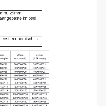
3mm, 25mm
angepaste knipsel
 meest economisch is