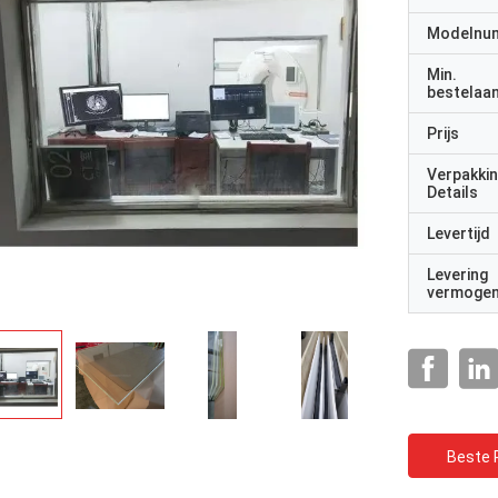
Modelnu
Min.
bestelaan
Prijs
Verpakki
Details
Levertijd
Levering
vermoge
Beste P