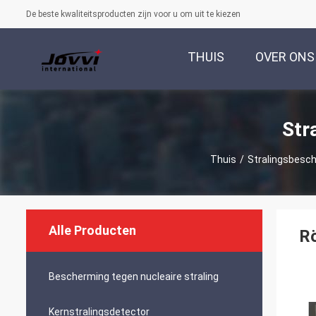
De beste kwaliteitsproducten zijn voor u om uit te kiezen
THUIS
OVER ONS
Str
Thuis
/
Stralingsbesch
Alle Producten
Rö
Bescherming tegen nucleaire straling
Kernstralingsdetector