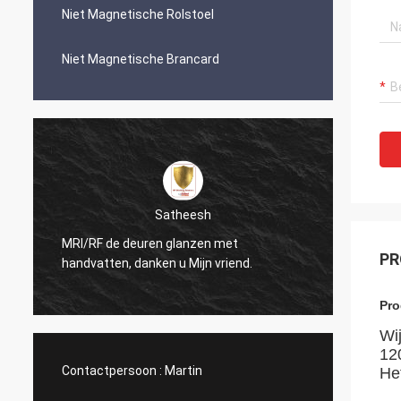
Niet Magnetische Rolstoel
Niet Magnetische Brancard
Satheesh
MRI/RF de deuren glanzen met
De ope
PR
handvatten, danken u Mijn vriend.
kijkt z
Pro
Wij
12
Contactpersoon :
Martin
Het