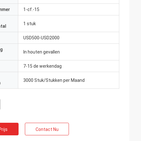
mmer
1-cf.-15
1 stuk
tal
USD500-USD2000
ng
In houten gevallen
7-15 de werkendag
3000 Stuk/Stukken per Maand
n
rijs
Contact Nu