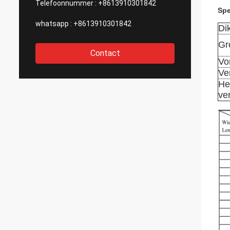
Telefoonnummer :
+8613910301842
Spe
whatsapp :
+8613910301842
Di
Gr
Contact
Vo
Ve
He
ve