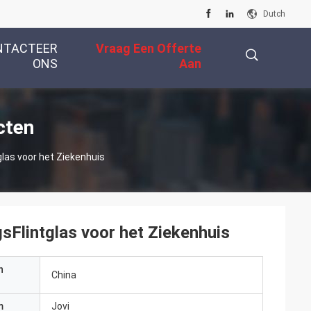
Dutch
NTACTEER
Vraag Een Offerte
ONS
Aan
描
cten
as voor het Ziekenhuis
述
Flintglas voor het Ziekenhuis
n
China
m
Jovi