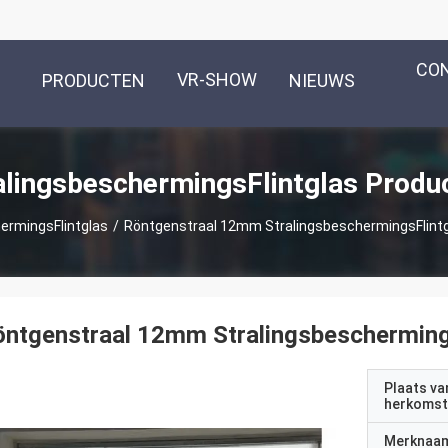
CO
VR-SHOW
PRODUCTEN
NIEUWS
alingsbeschermingsFlintglas Produ
ermingsFlintglas
/
Röntgenstraal 12mm StralingsbeschermingsFlintgl
ntgenstraal 12mm Stralingsbeschermings
Plaats va
herkomst
Merknaa