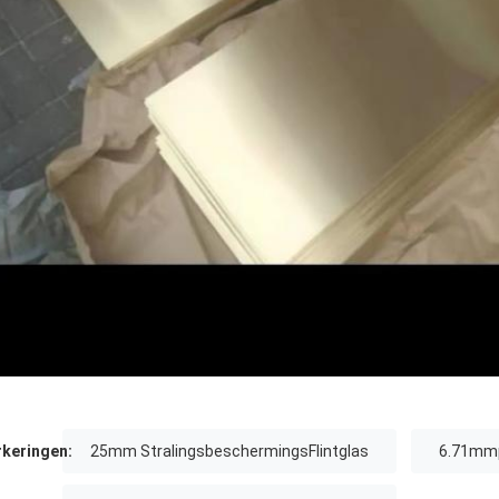
keringen:
25mm StralingsbeschermingsFlintglas
6.71mmp