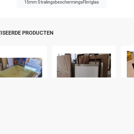
15mm StralingsbeschermingsFlintglas
ISEERDE PRODUCTEN
 6.71mmpb
De Glazen van ZF3 20mm
10
lingsbeschermingsFlintglas
X Ray Protection
Str
 Shielding 200
Radiation Shielding
X R
0mm
Window 1000mm
10