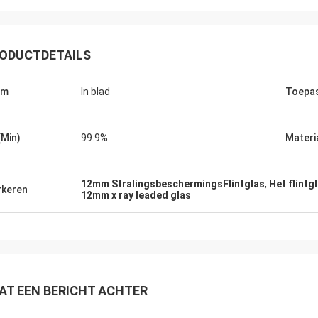
ODUCTDETAILS
rm
In blad
Toepa
(Min)
99.9%
Materi
12mm StralingsbeschermingsFlintglas
,
Het flintg
keren
12mm x ray leaded glas
AT EEN BERICHT ACHTER