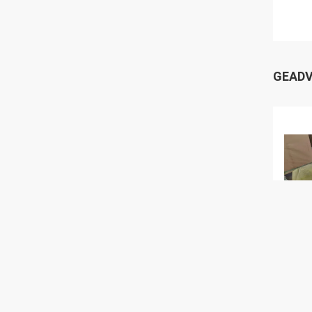
GEADV
25mm
Stra
X Ray
X30