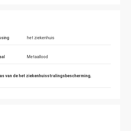
ssing
het ziekenhuis
aal
Metaallood
las van de het ziekenhuisstralingsbescherming
,