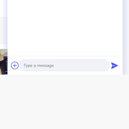
Photo
mm
15mm Transparant
Video Call
alingsbeschermingsFlintglas
StralingsbeschermingsFlintglas
ay Proof Glass
voor X Ray Rooms DR.
Audio Call
00mm X 2000mm
Room