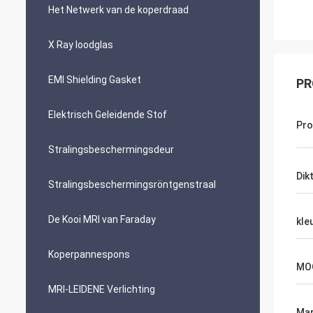
Het Netwerk van de koperdraad
X Ray loodglas
EMI Shielding Gasket
PR
Elektrisch Geleidende Stof
Pr
Stralingsbeschermingsdeur
Dik
Stralingsbeschermingsröntgenstraal
De Kooi MRI van Faraday
kle
Koperpannespons
MO
MRI-LEIDENE Verlichting
Mar