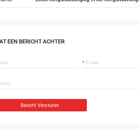
AT EEN BERICHT ACHTER
Ana
ning van de messingshoningraat
eer Nice
Bericht Versturen