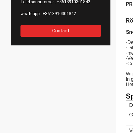
Telefoonnummer :
+8613910301842
PR
whatsapp :
+8613910301842
Rö
Contact
Sne
·De
·D
·me
·Ve
·Ce
Wij
In 
Het
Sp
D
G
V