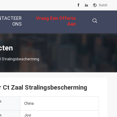
Dutch
NTACTEER
Vraag Een Offerte
ONS
Aan
描
cten
al Stralingsbescherming
述
r Ct Zaal Stralingsbescherming
n
China
m
Jovi