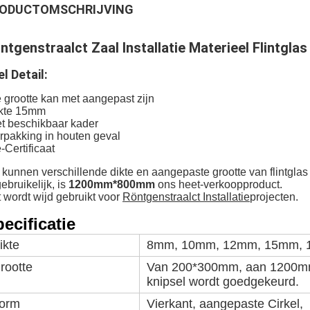
ODUCTOMSCHRIJVING
ntgenstraalct Zaal Installatie Materieel Flintglas
l Detail:
 grootte kan met aangepast zijn
ikte 15mm
t beschikbaar kader
rpakking in houten geval
-Certificaat
 kunnen verschillende dikte en aangepaste grootte van flintgla
gebruikelijk, is 
1200mm*800mm
 ons heet-verkoopproduct.
 wordt wijd gebruikt voor 
Röntgenstraalct Installatie
projecten.
ecificatie
ikte
8mm, 10mm, 12mm, 15mm, 
rootte
Van 200*300mm, aan 1200m
knipsel wordt goedgekeurd.
orm
Vierkant, aangepaste Cirkel,