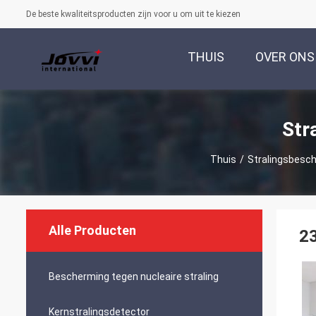
De beste kwaliteitsproducten zijn voor u om uit te kiezen
THUIS
OVER ONS
Str
Thuis
/
Stralingsbesch
Alle Producten
23
Bescherming tegen nucleaire straling
Kernstralingsdetector