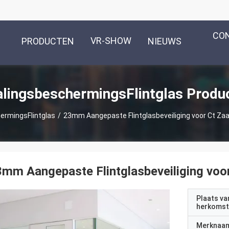
CO
VR-SHOW
PRODUCTEN
NIEUWS
alingsbeschermingsFlintglas Produ
ermingsFlintglas
/
23mm Aangepaste Flintglasbeveiliging voor Ct Za
mm Aangepaste Flintglasbeveiliging voo
Plaats va
herkomst
Merknaa