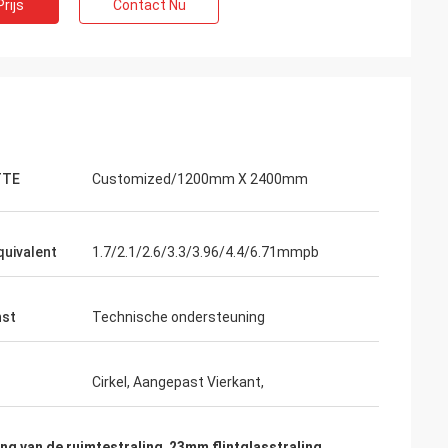
rijs
Contact Nu
TTE
Customized/1200mm X 2400mm
uivalent
1.7/2.1/2.6/3.3/3.96/4.4/6.71mmpb
nst
Technische ondersteuning
Cirkel, Aangepast Vierkant,
ging van de ruimtestraling
,
23mm flintglasstraling