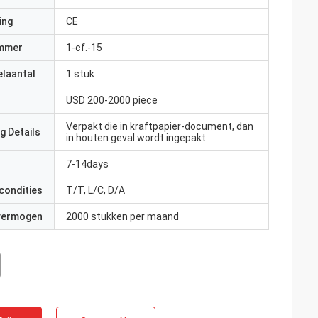
ing
CE
mmer
1-cf.-15
elaantal
1 stuk
USD 200-2000 piece
Verpakt die in kraftpapier-document, dan
g Details
in houten geval wordt ingepakt.
7-14days
condities
T/T, L/C, D/A
 vermogen
2000 stukken per maand