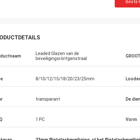
Beste P
ODUCTDETAILS
Leaded Glazen van de
oductnaam
GROO
beveiligingsröntgenstraal
te
8/10/12/15/18/20/23/25mm
Loodeq
ur
transparant
De die
Q
1 PC
Vorm
keren
23mm flintglasbeveiliging
,
ct het flintglasbeveili