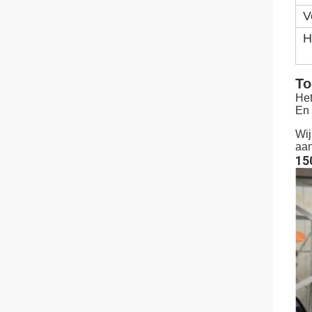
V
H
To
Het
En
Wij
aa
15