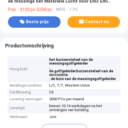
de messings het Materiële Lucht voor Emc Emi
Shielding In Mri Room
Prijs：$130/pc-$258/pc
MOQ：1 PC
Beste prijs
Contact nu
Productomschrijving
het buizenstelsel van de
messingsgolfgeleider
,
Hoog licht
de golfgeleiderbuizenstelsel van de
mriruimte
,
de buis van de messingsgolfgeleider
Betalingscondities
L/C, T/T, Western Union
Certificering
CE
Levering vermogen
2000 PCs per maand
binnen 10-14 werkdagen na het
Levertijd
ontvangen van betaling
Merknaam
Jovi