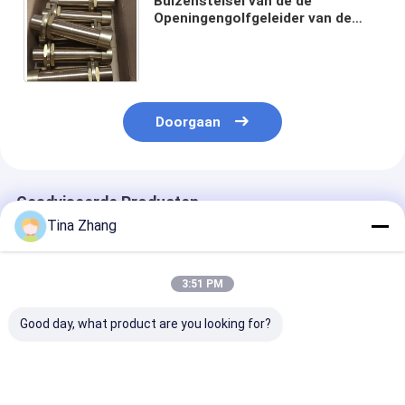
Buizenstelsel van de de
Openingengolfgeleider van de
messings het Materiële Lucht
voor Emc Emi Shielding In Mri
Room
Doorgaan
Geadviseerde Producten
Tina Zhang
3:51 PM
Good day, what product are you looking for?
Low Pass Transfer
Communicatieapparaten
Ventilatievens
Function
Honingraat
met hoge