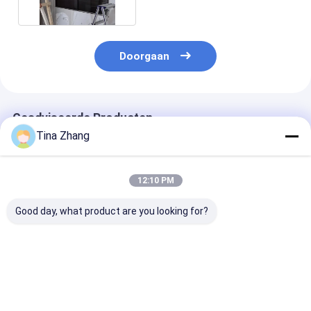
Doorgaan
Geadviseerde Producten
Tina Zhang
12:10 PM
Good day, what product are you looking for?
8mm Emi Shielded
0,9 X 1.2m Emi rf
MRI-Zwart het
Radiation Shielding
Beschermde
Kopernetwerk
Windows met Gehard
Vensters voor de
van Muuremi r
glas 5mm MRI-Zaal
Magnetische Zaal
shielding shie
van MRI
windows
Beste prijs
Beste prijs
Beste pri