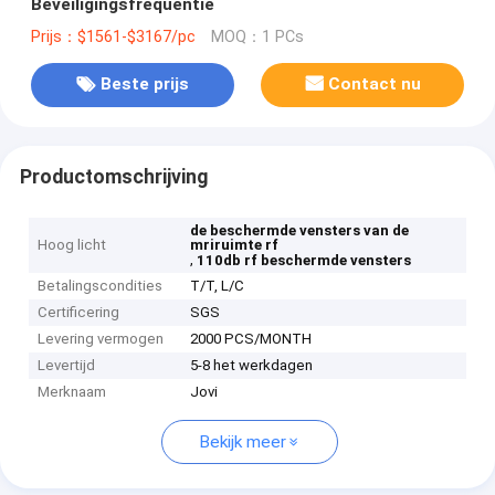
Beveiligingsfrequentie
Prijs：$1561-$3167/pc
MOQ：1 PCs
Beste prijs
Contact nu
Productomschrijving
de beschermde vensters van de
Hoog licht
mriruimte rf
,
110db rf beschermde vensters
Betalingscondities
T/T, L/C
Certificering
SGS
Levering vermogen
2000 PCS/MONTH
Levertijd
5-8 het werkdagen
Merknaam
Jovi
Bekijk meer