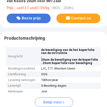
van Kooira 20um voor Mri-Zaal
Prijs：usd13.1-usd21.59/kg
MOQ：250KG
Beste prijs
Contact nu
Productomschrijving
de beveiliging van de het koperfolie
van de mriruimte
,
Hoog licht
20um de beveiliging van de koperfolie
,
20um koperfolie voor beveiliging
Betalingscondities
L/C, T/T, Western Union
Certificering
SGS
Levering vermogen
100ton/year
Levertijd
5-8working dagen
Merknaam
Jovi
Bekijk meer