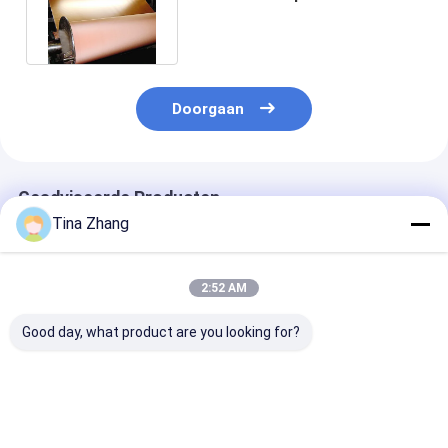
Kooira 20um voor Mri-Zaal
Doorgaan
Geadviseerde Producten
Tina Zhang
2:52 AM
Good day, what product are you looking for?
0.105mm Emi
de Beveiliging van de
3oz 1320mm d
Shielding Copper Foil
het Koperfolie van
Zelfklevende 
Tape
5oz 1370mm
Emi Shielding 
Elektrolytoplossing
Koperfolie 99,