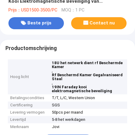
Kooi Elektromagnetische Beveiliging van
Staalfaraday
Prijs：USD1500-3500/PC
MOQ：1 PC
Beste prijs
Contact nu
Productomschrijving
18U het netwerk dient rf Beschermde
Kamer
,
Rf Beschermd Kamer Gegalvaniseerd
Hoog licht
Staal
,
19IN Faraday kooi
elektromagnetische beveiliging
Betalingscondities
T/T, L/C, Western Union
Certificering
SGS
Levering vermogen
50pcs per maand
Levertijd
5-8 het werkdagen
Merknaam
Jovi