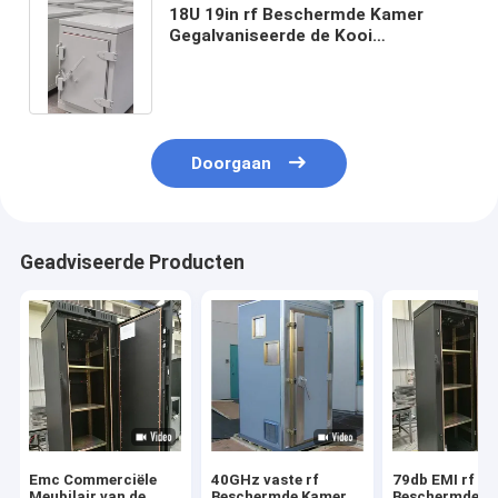
18U 19in rf Beschermde Kamer
Gegalvaniseerde de Kooi
Elektromagnetische Beveiliging van
Staalfaraday
Doorgaan
Geadviseerde Producten
Emc Commerciële
40GHz vaste rf
79db EMI rf
Meubilair van de
Beschermde Kamer
Beschermde K