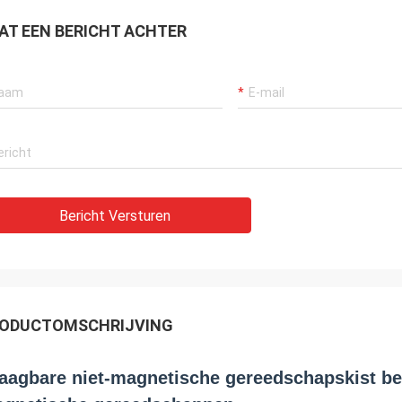
AT EEN BERICHT ACHTER
Bericht Versturen
Ana
ning van de messingshoningraat
eer Nice
ODUCTOMSCHRIJVING
aagbare niet-magnetische gereedschapskist bev