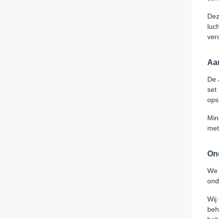
Dez
luc
ver
Aa
De 
set
ops
Min
met
On
We 
ond
Wij
beh