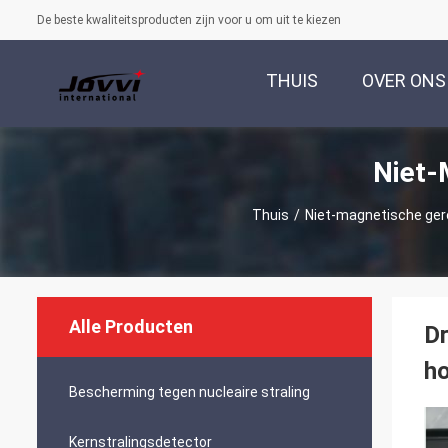
De beste kwaliteitsproducten zijn voor u om uit te kiezen
THUIS
OVER ONS
Niet-
Thuis
/
Niet-magnetische ge
Alle Producten
Dr
ho
Bescherming tegen nucleaire straling
Kernstralingsdetector