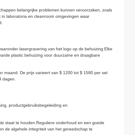
dschappen belangrijke problemen kunnen veroorzaken, zoals
kt in laboratoria en cleanroom omgevingen waar
d.
waaronder lasergravering van het logo op de behuizing.Elke
 harde plastic behuizing voor duurzame en draagbare
r maand. De prijs varieert van $ 1200 tot $ 1580 per set
14 dagen.
sing, productgebruiksbegeleiding en
ale staat te houden.Reguliere onderhoud en een goede
de algehele integriteit van het gereedschap te