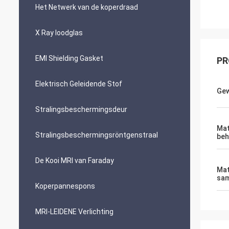
Het Netwerk van de koperdraad
X Ray loodglas
EMI Shielding Gasket
PR
Elektrisch Geleidende Stof
Gew
Stralingsbeschermingsdeur
Mat
Stralingsbeschermingsröntgenstraal
beh
De Kooi MRI van Faraday
Mat
sam
Koperpannespons
MRI-LEIDENE Verlichting