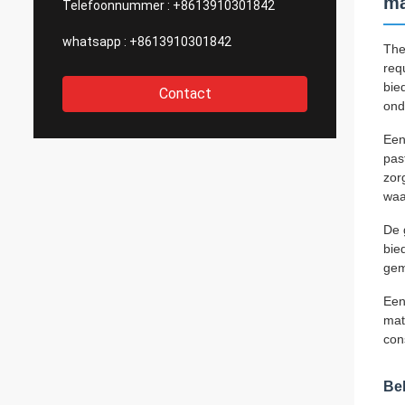
ma
Telefoonnummer :
+8613910301842
whatsapp :
+8613910301842
The
req
bie
Contact
ond
Een
pas
zor
waa
De 
bie
gem
Een
mat
con
Be