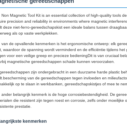
gnetische gereedschappen
 Non Magnetic Tool Kit is an essential collection of high-quality tools d
uire precision and reliability in environments where magnetic interfe
dt deze niet-ferro-gereedschapskist een ideale balans tussen draagbaarh
erweg als op vaste werkplekken.
 van de opvallende kenmerken is het ergonomische ontwerp: elk geree
t, waardoor de spanning wordt verminderd en de efficiëntie tijdens h
gen voor een veilige greep en precieze bedieningDit is van cruciaal bel
rbij magnetische gereedschappen schade kunnen veroorzaken.
gereedschappen zijn ondergebracht in een duurzame harde plastic beh
dt.bescherming van de gereedschappen tegen invloeden en milieufact
akkelijk op te slaan in werkbanken, gereedschapskistjes of mee te n
 ander belangrijk kenmerk is de hoge corrosiebestendigheid. De geree
erialen die resistent zijn tegen roest en corrosie, zelfs onder moeilij
sistente prestatie.
langrijkste kenmerken