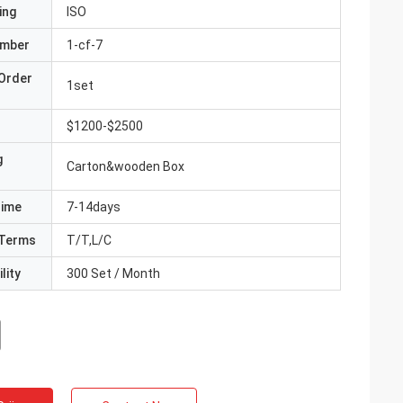
ing
ISO
umber
1-cf-7
Order
1set
$1200-$2500
g
Carton&wooden Box
Time
7-14days
Terms
T/T,L/C
lity
300 Set / Month