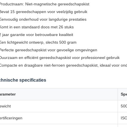
Productnaam: Niet-magnetische gereedschapskist
Bevat 15 gereedschappen voor veelzijdig gebruik
Eenvoudig onderhoud voor langdurige prestaties
Komt in een standaard doos met 26 stuks
2 jaar garantie voor betrouwbare kwaliteit
Een lichtgewicht ontwerp, slechts 500 gram
Perfecte gereedschapskist voor gevoelige omgevingen
Duurzaam en efficiënt gereedschapskist voor professioneel gebruik
Compacte en draagbare niet-ferroen gereedschapskist, ideaal voor o
hnische specificaties
arameter
Spe
ewicht
50
rtificeringen
ISO