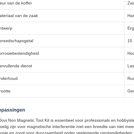
eur van de koffer
Zwa
ateriaal van de zaak
Har
ntwerp
Er
ereedschapsgetal
15
orrosiebestendigheid
Ho
anvullende dienst
Las
nderhoud
Rus
rootte
Ge
epassingen
Jovi Non Magnetic Tool Kit is essentieel voor professionals en hobbyist
oelig zijn voor magnetische interferentie.met een breedte van niet m
rosie en zorgt voor duurzaamheid onder veeleisende omstandigheden.