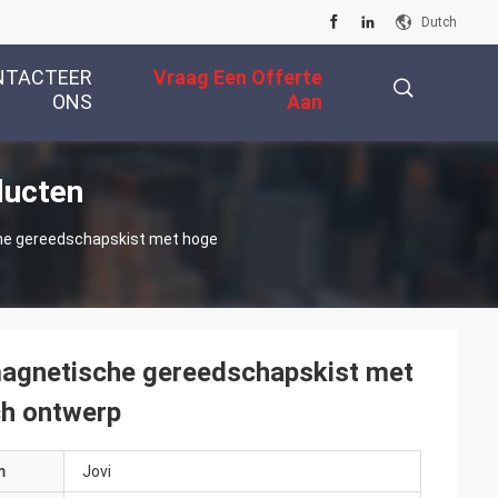
Dutch
NTACTEER
Vraag Een Offerte
ONS
Aan
ducten
描
he gereedschapskist met hoge
述
magnetische gereedschapskist met
ch ontwerp
m
Jovi