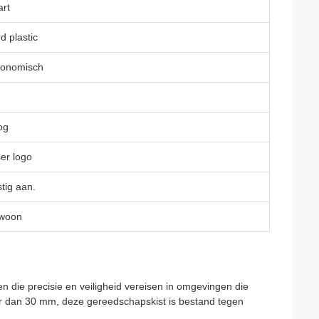
rt
d plastic
gonomisch
og
er logo
tig aan.
woon
en die precisie en veiligheid vereisen in omgevingen die
eer dan 30 mm, deze gereedschapskist is bestand tegen