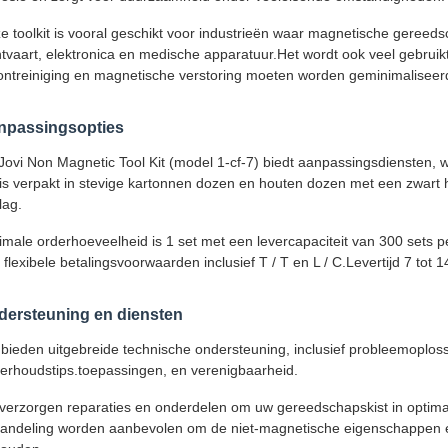
e toolkit is vooral geschikt voor industrieën waar magnetische geree
htvaart, elektronica en medische apparatuur.Het wordt ook veel gebrui
ontreiniging en magnetische verstoring moeten worden geminimaliseer
npassingsopties
Jovi Non Magnetic Tool Kit (model 1-cf-7) biedt aanpassingsdiensten, 
 is verpakt in stevige kartonnen dozen en houten dozen met een zwart
lag.
imale orderhoeveelheid is 1 set met een levercapaciteit van 300 sets pe
 flexibele betalingsvoorwaarden inclusief T / T en L / C.Levertijd 7 tot 
dersteuning en diensten
bieden uitgebreide technische ondersteuning, inclusief probleemoplos
erhoudstips.toepassingen, en verenigbaarheid.
 verzorgen reparaties en onderdelen om uw gereedschapskist in optim
andeling worden aanbevolen om de niet-magnetische eigenschappen en 