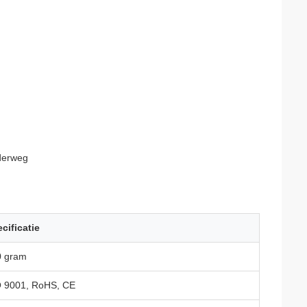
nderweg
cificatie
0 gram
 9001, RoHS, CE