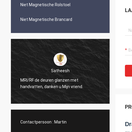
Niet Magnetische Rolstoel
LA
Niet Magnetische Brancard
Satheesh
MRI/RF de deuren glanzen met
De ope
handvatten, danken u Mijn vriend.
kijkt z
PR
Contactpersoon :
Martin
Dr