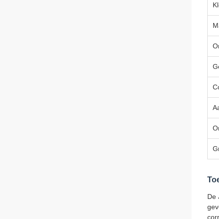
Kl
M
O
G
C
A
O
G
To
De 
gev
cor