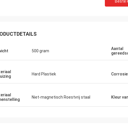
Beste P
ODUCTDETAILS
Aantal
icht
500 gram
gereeds
eriaal
Hard Plastiek
Corrosie
uizing
eriaal
Niet-magnetisch Roestvrij staal
Kleur va
enstelling