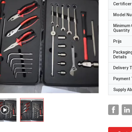
Certificer
Model N
Minimum 
Quantity
Prijs
Packagin
Details
Delivery 
Payment 
Supply Abi